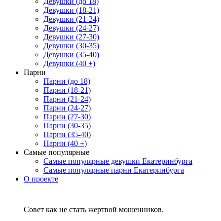
Девушки (до 18)
Девушки (18-21)
Девушки (21-24)
Девушки (24-27)
Девушки (27-30)
Девушки (30-35)
Девушки (35-40)
Девушки (40 +)
Парни
Парни (до 18)
Парни (18-21)
Парни (21-24)
Парни (24-27)
Парни (27-30)
Парни (30-35)
Парни (35-40)
Парни (40 +)
Самые популярные
Самые популярные девушки Екатеринбурга
Самые популярные парни Екатеринбурга
О проекте
Совет как не стать жертвой мошенников.