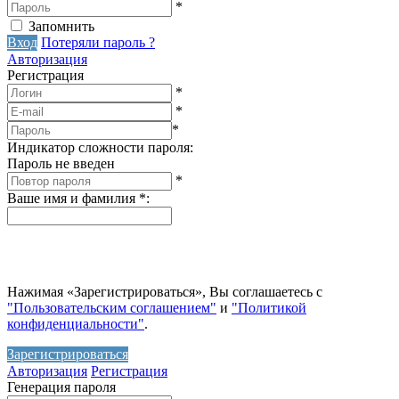
*
Запомнить
Вход
Потеряли пароль ?
Авторизация
Регистрация
*
*
*
Индикатор сложности пароля:
Пароль не введен
*
Ваше имя и фамилия
*
:
Нажимая «Зарегистрироваться», Вы соглашаетесь с
"Пользовательским соглашением"
и
"Политикой
конфиденциальности"
.
Зарегистрироваться
Авторизация
Регистрация
Генерация пароля