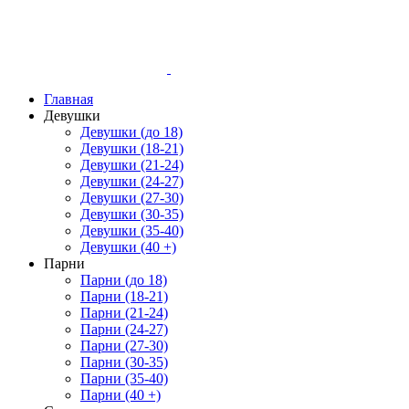
Главная
Девушки
Девушки (до 18)
Девушки (18-21)
Девушки (21-24)
Девушки (24-27)
Девушки (27-30)
Девушки (30-35)
Девушки (35-40)
Девушки (40 +)
Парни
Парни (до 18)
Парни (18-21)
Парни (21-24)
Парни (24-27)
Парни (27-30)
Парни (30-35)
Парни (35-40)
Парни (40 +)