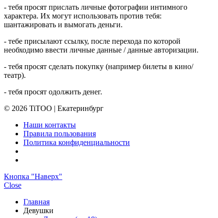
- тебя просят прислать личные фотографии интимного
характера. Их могут использовать против тебя:
шантажировать и вымогать деньги.
- тебе присылают ссылку, после перехода по которой
необходимо ввести личные данные / данные авторизации.
- тебя просят сделать покупку (например билеты в кино/
театр).
- тебя просят одолжить денег.
© 2026 TiTOO | Екатеринбург
Наши контакты
Правила пользования
Политика конфиденциальности
Кнопка "Наверх"
Close
Главная
Девушки